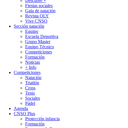
Descubre +
Fiestas sociales
Gala de natación
Revista OLY
Vive CNSO
Sección natación
Equipo
Escuela Deportiva
Grupo Master
Equipo Técnico
Competiciones
Formación
Noticias
+ Info
Competiciones
Natación
Triatlón
Cross
Tenis
Sociales
Pádel
Agenda
CNSO Plus
Protección infancia
Formación