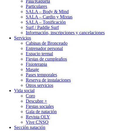
Pala/Raqueta
Particulares
SALA – Body & Mind
SALA – Cardio y Mixtas
SALA – Tonificación
Surf / Paddle Surf
Información, inscripciones y cancelaciones
Servicios
Cabinas de Bronceado
Entrenador personal
Espacio termal
Fiestas de cumpleaños
Fisioterapia
Masaje
Pases temporales
Reserva de instalaciones
Otros servicios
Vida social
Coro
Descubre +
Fiestas sociales
Gala de natación
Revista OLY
Vive CNSO
Sección natación