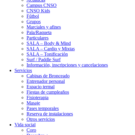
Campus CNSO
CNSO Kids
Fútbol
Grupos
Marciales y afines
Pala/Raqueta
Particulares
SALA – Body & Mind
SALA – Cardio y Mixtas
SALA – Tonificación
Surf / Paddle Surf
Información, inscripciones y cancelaciones
Servicios
Cabinas de Bronceado
Entrenador personal
Espacio termal
Fiestas de cumpleaños
Fisioterapia
Masaje
Pases temporales
Reserva de instalaciones
Otros servicios
Vida social
Coro