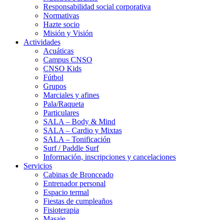
Responsabilidad social corporativa
Normativas
Hazte socio
Misión y Visión
Actividades
Acuáticas
Campus CNSO
CNSO Kids
Fútbol
Grupos
Marciales y afines
Pala/Raqueta
Particulares
SALA – Body & Mind
SALA – Cardio y Mixtas
SALA – Tonificación
Surf / Paddle Surf
Información, inscripciones y cancelaciones
Servicios
Cabinas de Bronceado
Entrenador personal
Espacio termal
Fiestas de cumpleaños
Fisioterapia
Masaje